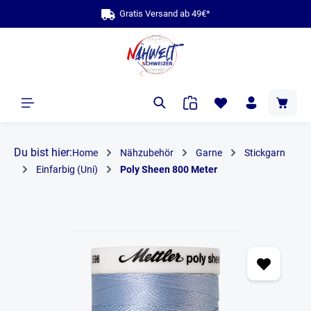
Gratis Versand ab 49€*
alt springen
Du bist hier:
Home
Nähzubehör
Garne
Stickgarn
Einfarbig (Uni)
Poly Sheen 800 Meter