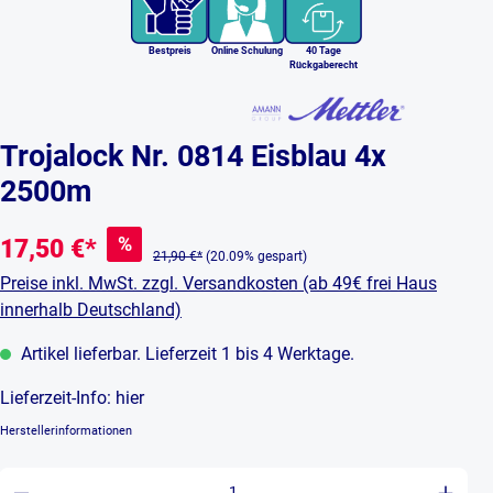
Bestpreis
Online Schulung
40 Tage
Rückgaberecht
Trojalock Nr. 0814 Eisblau 4x
2500m
%
17,50 €*
21,90 €*
(20.09% gespart)
Preise inkl. MwSt. zzgl. Versandkosten (ab 49€ frei Haus
innerhalb Deutschland)
Artikel lieferbar. Lieferzeit 1 bis 4 Werktage.
Lieferzeit-Info:
hier
Herstellerinformationen
Produkt Anzahl: Gib den gewünschten Wert ein 