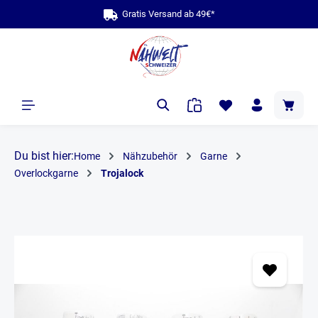
Gratis Versand ab 49€*
alt springen
Du bist hier:
Home
Nähzubehör
Garne
Overlockgarne
Trojalock