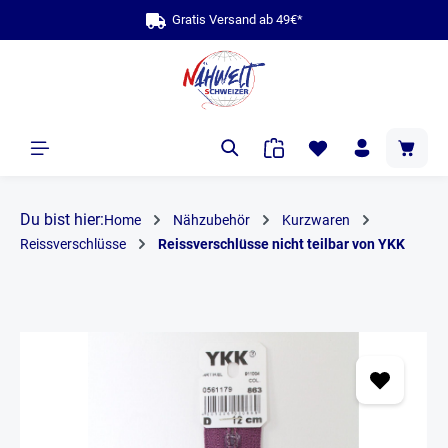
Gratis Versand ab 49€*
alt springen
Du bist hier:
Home
Nähzubehör
Kurzwaren
Reissverschlüsse
Reissverschlüsse nicht teilbar von YKK