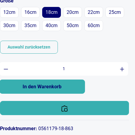
auswählen
Größe
12cm
16cm
18cm
20cm
22cm
25cm
30cm
35cm
40cm
50cm
60cm
Auswahl zurücksetzen
Produkt Anzahl: Gib den gewünschten Wert ein 
In den Warenkorb
Produktnummer:
0561179-18-863