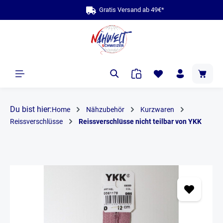
bis zu 10 Jahre 
Gratis Ve
alt springen
Du bist hier:
Home
Nähzubehör
Kurzwaren
Reissverschlüsse
Reissverschlüsse nicht teilbar von YKK