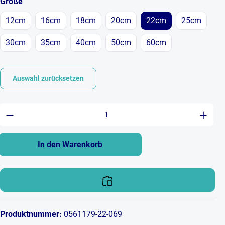
auswählen
Größe
12cm
16cm
18cm
20cm
22cm
25cm
30cm
35cm
40cm
50cm
60cm
Auswahl zurücksetzen
Produkt Anzahl: Gib den gewünschten Wert ein 
In den Warenkorb
Produktnummer:
0561179-22-069