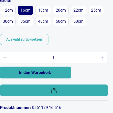
auswählen
Größe
12cm
16cm
18cm
20cm
22cm
25cm
30cm
35cm
40cm
50cm
60cm
Auswahl zurücksetzen
Produkt Anzahl: Gib den gewünschten Wert ein 
In den Warenkorb
Produktnummer:
0561179-16-516