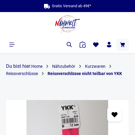
Gratis Versand ab 49€
bis 
alt springen
Du bist hier:
Home
Nähzubehör
Kurzwaren
Reissverschlüsse
Reissverschlüsse nicht teilbar von YKK