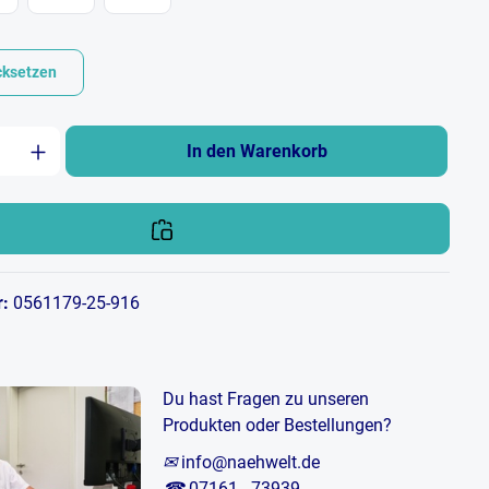
cksetzen
zahl: Gib den gewünschten Wert ein oder b
In den Warenkorb
r:
0561179-25-916
Du hast Fragen zu unseren
Produkten oder Bestellungen?
✉
info@naehwelt.de
☎
07161 - 73939