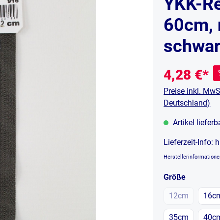
YKK-Re
60cm, n
schwar
4,28 €*
Preise inkl. MwS
Deutschland)
Artikel liefer
Lieferzeit-Info:
h
Herstellerinformation
auswähl
Größe
12cm
16c
(Diese Option 
35cm
40c