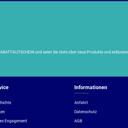
TT-GUTSCHEIN und seien Sie stets über neue Produkte und exklusive G
ch habe die
Datenschutzbestimmungen
zur Kenntnis
enommen und die
AGB
gelesen und bin mit ihnen
inverstanden.
vice
Informationen
hichte
Anfahrt
ken
Datenschutz
les Engagement
AGB