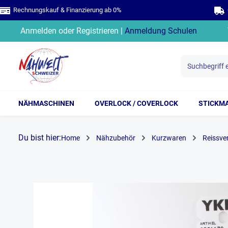
Rechnungskauf & Finanzierung ab 0%
G
springen
Zur Hauptnavigation springen
Anmelden
oder
Registrieren
|
Anmeldung Schulen
NÄHMASCHINEN
OVERLOCK / COVERLOCK
STICKM
Du bist hier:
Home
Nähzubehör
Kurzwaren
Reissve