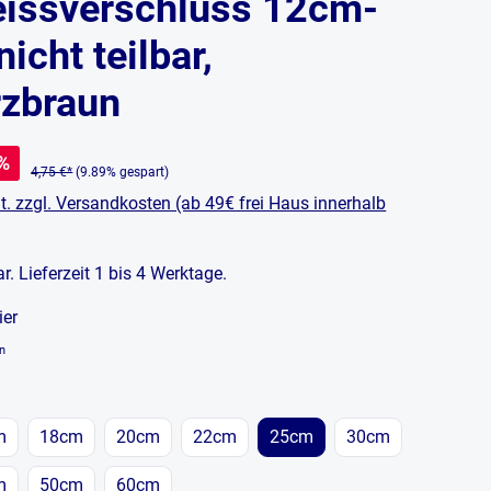
issverschluss 12cm-
icht teilbar,
zbraun
%
4,75 €*
(9.89% gespart)
t. zzgl. Versandkosten (ab 49€ frei Haus innerhalb
bar. Lieferzeit 1 bis 4 Werktage.
ier
en
en
m
18cm
20cm
22cm
25cm
30cm
ist zurzeit nicht verfügbar.)
m
50cm
60cm