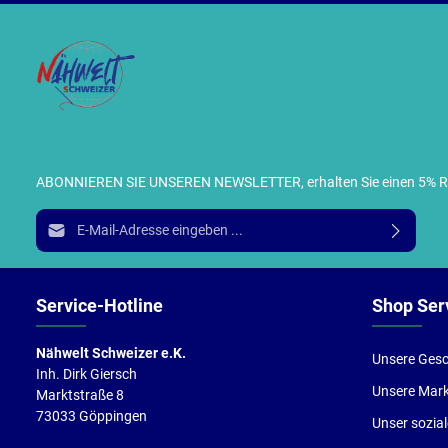
ABONNIEREN SIE UNSEREN NEWSLETTER, erhalten Sie einen 5% RABA
I
E-Mail-Adresse*
g
e
Service-Hotline
Shop Ser
Nähwelt Schweizer e.K.
Unsere Gesc
Inh. Dirk Giersch
Unsere Mar
Marktstraße 8
73033 Göppingen
Unser sozia