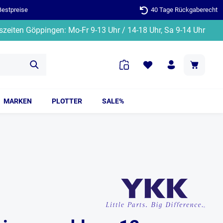
Bestpreise
40 Tage Rückgaberecht
zeiten Göppingen: Mo-Fr 9-13 Uhr / 14-18 Uhr, Sa 9-14 Uhr
MARKEN
PLOTTER
SALE%