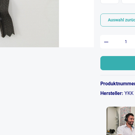
Auswahl zurü
Produkt An
Produktnumme
Hersteller:
YKK