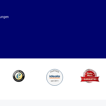
gungen
sten
und ggf. Nachnahmegebühren, wenn nicht anders angegeben.