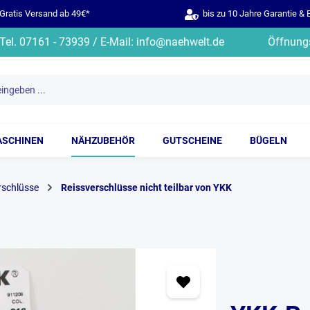
ratis Versand ab 49€*
bis zu 10 Jahre Garantie & 
Tel. 07161 - 73939 / E-Mail: info@naehwelt.de
Öffnungs
ASCHINEN
NÄHZUBEHÖR
GUTSCHEINE
BÜGELN
rschlüsse
Reissverschlüsse nicht teilbar von YKK