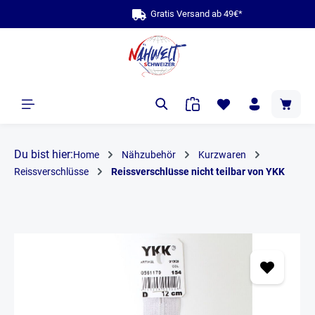
bis zu 10 Jahre G
Gratis V
alt springen
Du bist hier:
Home
Nähzubehör
Kurzwaren
Reissverschlüsse
Reissverschlüsse nicht teilbar von YKK