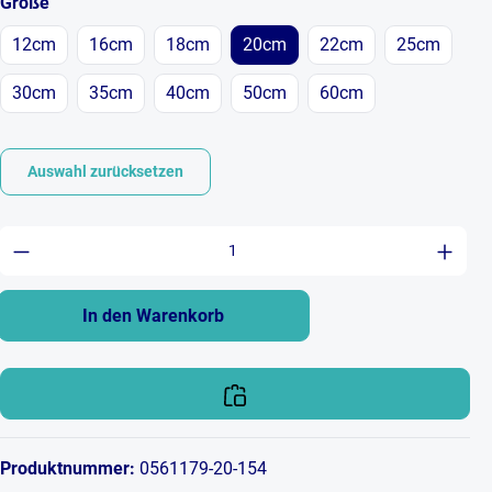
auswählen
Größe
12cm
16cm
18cm
20cm
22cm
25cm
30cm
35cm
40cm
50cm
60cm
Auswahl zurücksetzen
Produkt Anzahl: Gib den gewünschten Wert ein 
In den Warenkorb
Produktnummer:
0561179-20-154