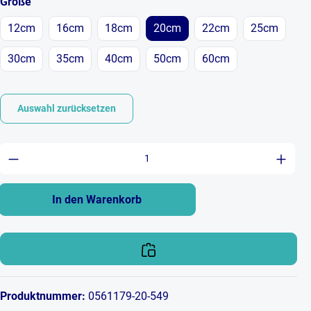
auswählen
Größe
12cm
16cm
18cm
20cm
22cm
25cm
30cm
35cm
40cm
50cm
60cm
Auswahl zurücksetzen
Produkt Anzahl: Gib den gewünschten Wert ein 
In den Warenkorb
Produktnummer:
0561179-20-549