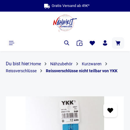
Gratis Versand ab 
bis zu
alt springen
Du bist hier:
Home
Nähzubehör
Kurzwaren
Reissverschlüsse
Reissverschlüsse nicht teilbar von YKK