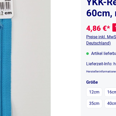
YKK-Re
60cm, n
4,86 €*
Preise inkl. MwS
Deutschland)
Artikel liefer
Lieferzeit-Info:
h
Herstellerinformation
auswähl
Größe
12cm
16c
35cm
40c