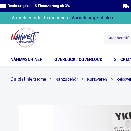
Rechnungskauf & Finanzierung ab 0%
G
springen
Zur Hauptnavigation springen
Anmelden
oder
Registrieren
|
Anmeldung Schulen
NÄHMASCHINEN
OVERLOCK / COVERLOCK
STICKM
Du bist hier:
Home
Nähzubehör
Kurzwaren
Reissve