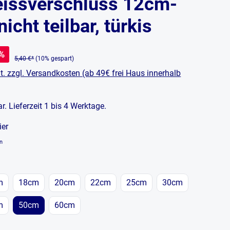
issverschluss 12cm-
icht teilbar, türkis
%
5,40 €*
(10% gespart)
t. zzgl. Versandkosten (ab 49€ frei Haus innerhalb
bar. Lieferzeit 1 bis 4 Werktage.
ier
en
en
m
18cm
20cm
22cm
25cm
30cm
m
50cm
60cm