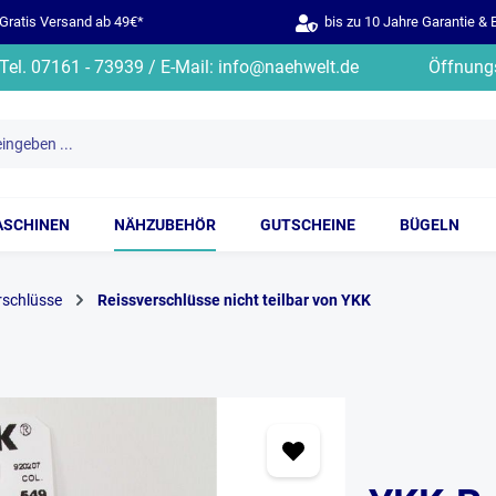
ratis Versand ab 49€*
bis zu 10 Jahre Garantie & 
Tel. 07161 - 73939 / E-Mail: info@naehwelt.de
Öffnungs
ASCHINEN
NÄHZUBEHÖR
GUTSCHEINE
BÜGELN
rschlüsse
Reissverschlüsse nicht teilbar von YKK