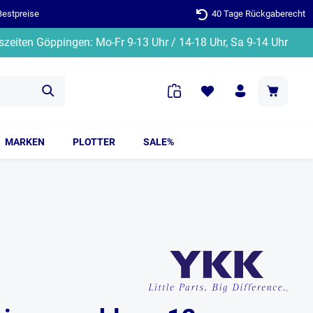
Bestpreise
40 Tage Rückgaberecht
zeiten Göppingen: Mo-Fr 9-13 Uhr / 14-18 Uhr, Sa 9-14 Uhr
MARKEN
PLOTTER
SALE%