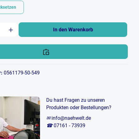
cksetzen
zahl: Gib den gewünschten Wert ein oder b
In den Warenkorb
r:
0561179-50-549
Du hast Fragen zu unseren
Produkten oder Bestellungen?
✉
info@naehwelt.de
☎
07161 - 73939