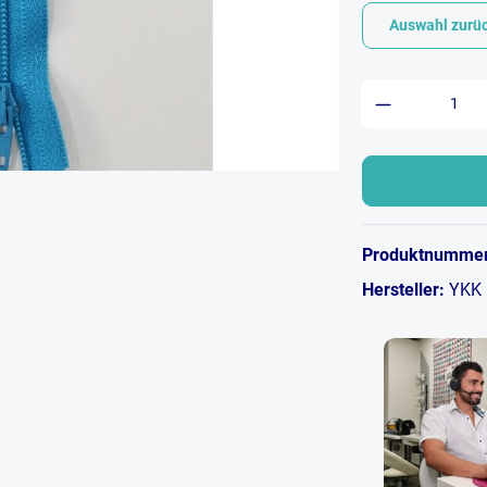
Auswahl zurü
Produkt An
Produktnumme
Hersteller:
YKK