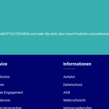
TT-GUTSCHEIN und seien Sie stets über neue Produkte und exklusive G
ch habe die
Datenschutzbestimmungen
zur Kenntnis
enommen und die
AGB
gelesen und bin mit ihnen
inverstanden.
vice
Informationen
hichte
Anfahrt
ken
Datenschutz
les Engagement
AGB
Service
Widerrufsrecht
ce-Versprechen
Vertrag widerrufen