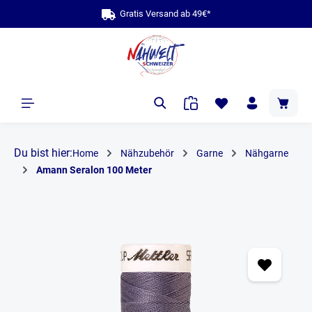
Gratis Versand ab 49€*
alt springen
Du bist hier:
Home
Nähzubehör
Garne
Nähgarne
Amann Seralon 100 Meter