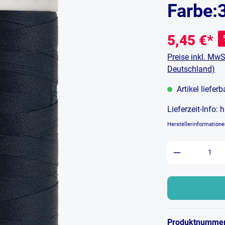
Farbe:
5,45 €*
Preise inkl. MwS
Deutschland)
Artikel liefer
Lieferzeit-Info:
h
Herstellerinformation
Produkt An
Produktnumme