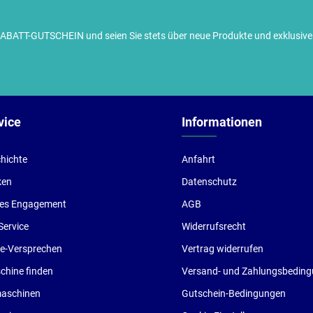
TT-GUTSCHEIN und seien Sie stets über neue Produkte und exklusive G
ch habe die
Datenschutzbestimmungen
zur Kenntnis
enommen und die
AGB
gelesen und bin mit ihnen
inverstanden.
vice
Informationen
hichte
Anfahrt
ken
Datenschutz
les Engagement
AGB
Service
Widerrufsrecht
ce-Versprechen
Vertrag widerrufen
hine finden
Versand- und Zahlungsbedin
aschinen
Gutschein-Bedingungen