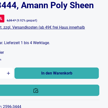
3444, Amann Poly Sheen
%
6,05 €*
(9.92% gespart)
t. zzgl. Versandkosten (ab 49€ frei Haus innerhalb
bar. Lieferzeit 1 bis 4 Werktage.
ier
en
zahl: Gib den gewünschten Wert ein oder b
In den Warenkorb
r:
2596-3444