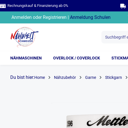
Rechnungskauf & Finanzierung ab 0%
G
springen
Zur Hauptnavigation springen
Anmelden
oder
Registrieren
|
Anmeldung Schulen
NÄHMASCHINEN
OVERLOCK / COVERLOCK
STICKM
Du bist hier:
Home
Nähzubehör
Garne
Stickgarn